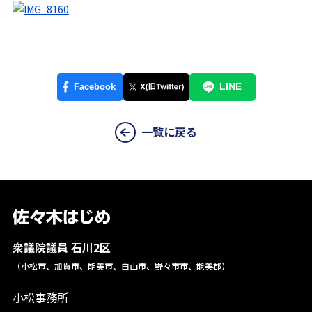
一覧に戻る
衆議院議員 石川2区
（小松市、加賀市、能美市、白山市、野々市市、能美郡）
小松事務所