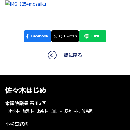
一覧に戻る
衆議院議員 石川2区
（小松市、加賀市、能美市、白山市、野々市市、能美郡）
小松事務所