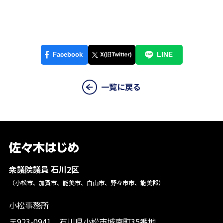
一覧に戻る
衆議院議員 石川2区
（小松市、加賀市、能美市、白山市、野々市市、能美郡）
小松事務所
〒923-0941 石川県小松市城南町35番地