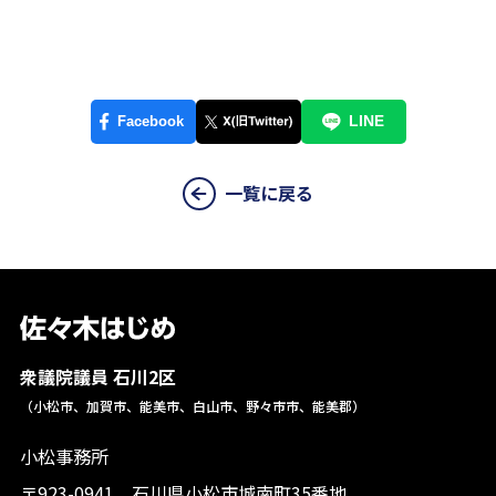
一覧に戻る
衆議院議員 石川2区
（小松市、加賀市、能美市、白山市、野々市市、能美郡）
小松事務所
〒923-0941 石川県小松市城南町35番地