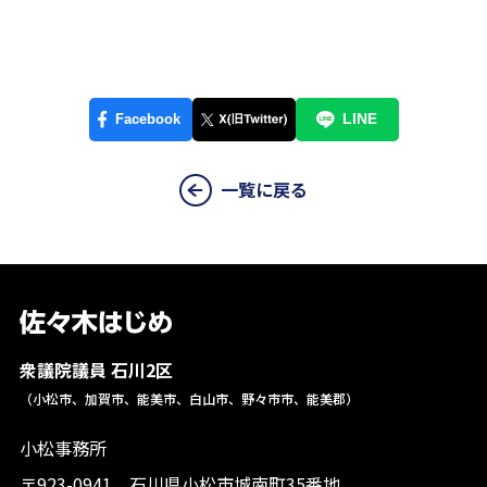
一覧に戻る
衆議院議員 石川2区
（小松市、加賀市、能美市、白山市、野々市市、能美郡）
小松事務所
〒923-0941 石川県小松市城南町35番地