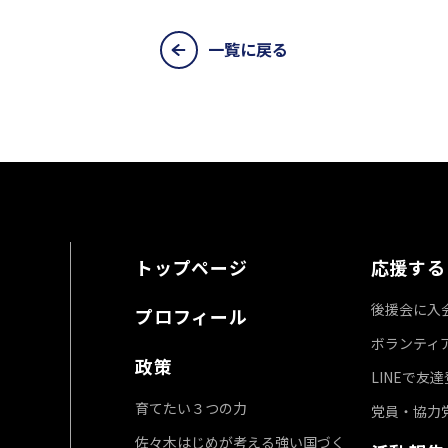
一覧に戻る
トップページ
応援する
後援会に入
プロフィール
ボランティ
政策
LINEで友
育てたい３つの力
党員・協力
佐々木はじめが考える強い国づく