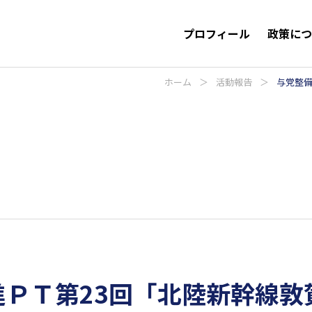
プロフィール
政策に
ホーム
＞
活動報告
＞
与党整備
進ＰＴ第23回「北陸新幹線敦