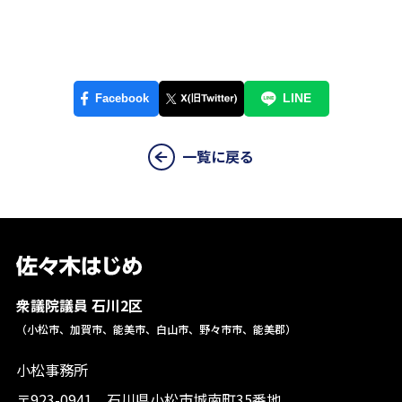
一覧に戻る
衆議院議員 石川2区
（小松市、加賀市、能美市、白山市、野々市市、能美郡）
小松事務所
〒923-0941 石川県小松市城南町35番地