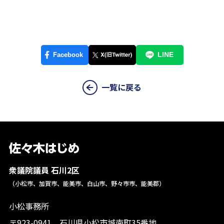
一覧に戻る
衆議院議員 石川2区
（小松市、加賀市、能美市、白山市、野々市市、能美郡）
小松事務所
〒923-0941 石川県小松市城南町35番地