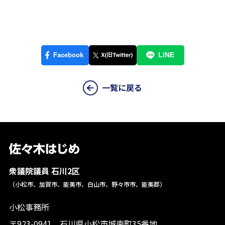
一覧に戻る
衆議院議員 石川2区
（小松市、加賀市、能美市、白山市、野々市市、能美郡）
小松事務所
〒923-0941 石川県小松市城南町35番地