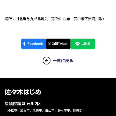
場所：川北町与九郎島地先（手取川右岸 辰口橋下流河川敷）
一覧に戻る
衆議院議員 石川2区
（小松市、加賀市、能美市、白山市、野々市市、能美郡）