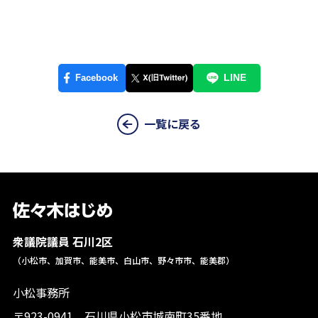
一覧に戻る
衆議院議員 石川2区
（小松市、加賀市、能美市、白山市、野々市市、能美郡）
小松事務所
〒923-0941 石川県小松市城南町35番地