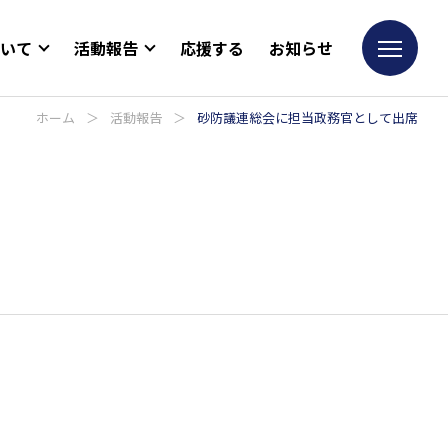
ついて
活動報告
応援する
お知らせ
ホーム
＞
活動報告
＞
砂防議連総会に担当政務官として出席