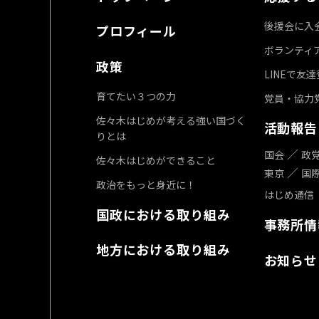
後援会に入
プロフィール
ボランティ
政策
LINEで友
育てたい３つの力
党員・協力
佐々木はじめが考える強い国づく
活動報告
りとは
国会
政
佐々木はじめができること
東京
国
政治をもっと身近に！
はじめ通信
国政における取り組み
事務所情
地方における取り組み
お知らせ