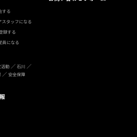
会する
アスタッフになる
達登録する
党員になる
党活動
石川
際
安全保障
報