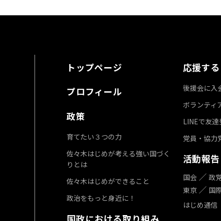
トップページ
応援する
後援会に入
プロフィール
ボランティ
政策
LINEで友
育てたい３つの力
党員・協力
佐々木はじめが考える強い国づく
活動報告
りとは
国会
政
佐々木はじめができること
東京
国
政治をもっと身近に！
はじめ通信
国政における取り組み