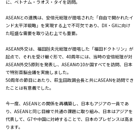
に、ベトナム・ラオス・タイを訪問。
ASEANとの連携は、安倍元総理が提唱された「自由で開かれたイ
ンド太平洋戦略」を実現する上で不可欠であり、DX・GXに向け
た旺盛な需要を取り込む上でも重要。
ASEAN外交は、福田赳夫元総理が提唱した「福田ドクトリン」が
起点で、それを受け継ぐ形で、40周年には、当時の安倍総理が対
ASEAN外交5原則を発表し、ASEANの10か国すべてを訪問、日本
で特別首脳会議を実施しました。
50周年の節目にあたり、萩生田政調会長と共にASEANを訪問でき
たことは有意義でした。
今一度、ASEANとの関係を再構築し、日本もアジアの一員であ
り、ASEANと同じ目線で共通の課題に取り組み、日本はアジアを
代表して、G7や中国に対峙することで、日本のプレゼンスは高ま
ります。