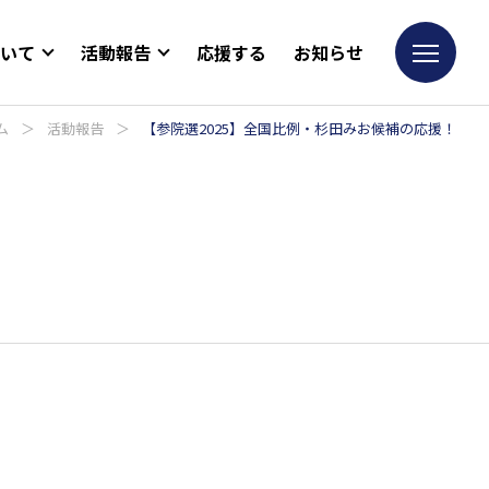
ついて
活動報告
応援する
お知らせ
ム
＞
活動報告
＞
【参院選2025】全国比例・杉田みお候補の応援！