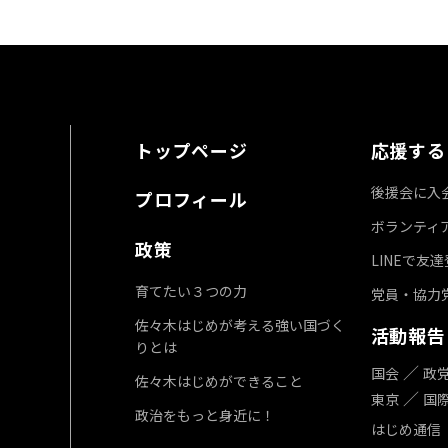
トップページ
応援する
後援会に入
プロフィール
ボランティ
政策
LINEで友
育てたい３つの力
党員・協力
佐々木はじめが考える強い国づく
活動報告
りとは
国会
政
佐々木はじめができること
東京
国
政治をもっと身近に！
はじめ通信