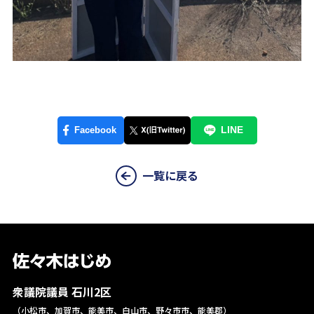
一覧に戻る
衆議院議員 石川2区
（小松市、加賀市、能美市、白山市、野々市市、能美郡）