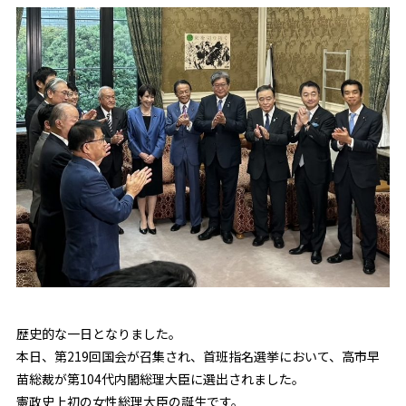
歴史的な一日となりました。
本日、第219回国会が召集され、首班指名選挙において、高市早
苗総裁が第104代内閣総理大臣に選出されました。
憲政史上初の女性総理大臣の誕生です。