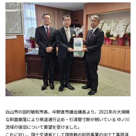
白山市の田村敏和市長、中野進市議会議長より、2021年の大規模
な斜面崩落により県道通行止め・引湯管寸断が続いている 中ノ川
流域の復旧について要望を受けました。
これに対し、国土交通省として国直轄の砂防事業の中で工事用道