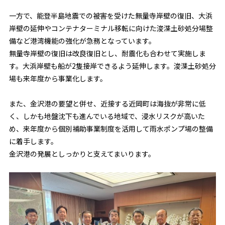
一方で、能登半島地震での被害を受けた無量寺岸壁の復旧、大浜
岸壁の延伸やコンテナターミナル移転に向けた浚渫土砂処分場整
備など港湾機能の強化が急務となっています。
無量寺岸壁の復旧は改良復旧とし、耐震化も合わせて実施しま
す。大浜岸壁も船が2隻接岸できるよう延伸します。浚渫土砂処分
場も来年度から事業化します。
また、金沢港の要望と併せ、近接する近岡町は海抜が非常に低
く、しかも地盤沈下も進んでいる地域で、浸水リスクが高いた
め、来年度から個別補助事業制度を活用して雨水ポンプ場の整備
に着手します。
金沢港の発展としっかりと支えてまいります。