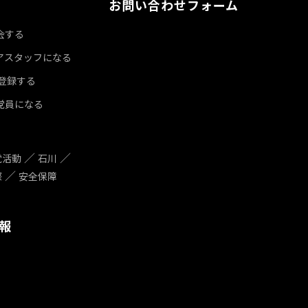
お問い合わせフォーム
会する
アスタッフになる
達登録する
党員になる
党活動
石川
際
安全保障
報