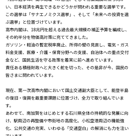
い、日本経済を再生できるかどうかが問われる重要な選挙です。
この選挙は「サナエノミクス選挙」、そして「未来への投資を選
ぶ選挙」と位置づけています。
高市内閣は、18兆円を超える過去最大規模の補正予算を編成し、
その約半分を物価高対策に充ててきました。
ガソリン・軽油の暫定税率廃止、所得の壁の見直し、電気・ガス
料金支援、医療・介護・保育分野への支援、自治体への重点交付
金など、国民生活を守る政策を着実に前へ進めています。
責任ある積極財政へと大きく舵を切った、その是非が今、国民の
皆さまに問われています。
現在、第一次高市内閣において国土交通副大臣として、能登半島
の復旧・復興を最重要課題に位置づけ、全力で取り組んでいま
す。
あわせて、南加賀をはじめとする石川県全体の持続的な発展に向
け、駅周辺の再整備や市街地の高度化、小松空港周辺の機能強
化、公共交通の充実、いわゆる「交通空白」の解消にも力を注い
でいます。