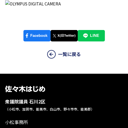
一覧に戻る
衆議院議員 石川2区
（小松市、加賀市、能美市、白山市、野々市市、能美郡）
小松事務所