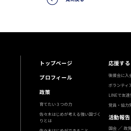
トップページ
応援する
後援会に入
プロフィール
ボランティ
政策
LINEで友
育てたい３つの力
党員・協力
佐々木はじめが考える強い国づく
活動報告
りとは
国会
政
佐々木はじめができること