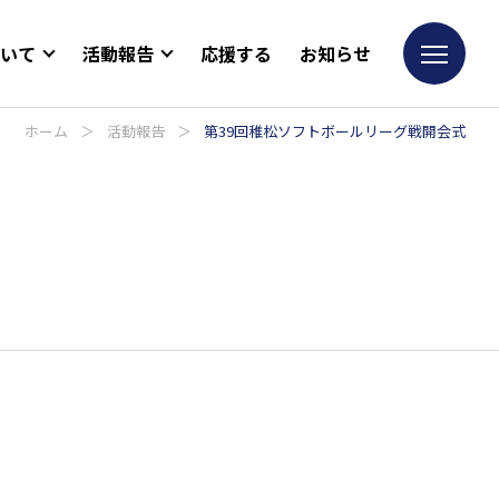
ついて
活動報告
応援する
お知らせ
ホーム
＞
活動報告
＞
第39回稚松ソフトボールリーグ戦開会式