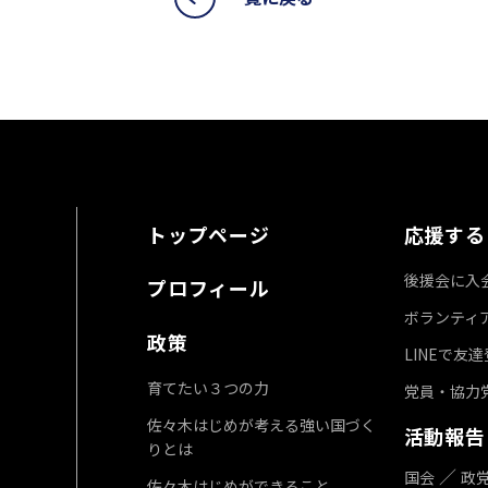
トップページ
応援する
後援会に入
プロフィール
ボランティ
政策
LINEで友
育てたい３つの力
党員・協力
佐々木はじめが考える強い国づく
活動報告
りとは
国会
政
佐々木はじめができること