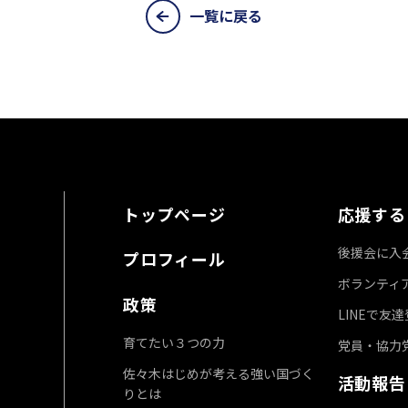
一覧に戻る
トップページ
応援する
後援会に入
プロフィール
ボランティ
政策
LINEで友
育てたい３つの力
党員・協力
佐々木はじめが考える強い国づく
活動報告
りとは