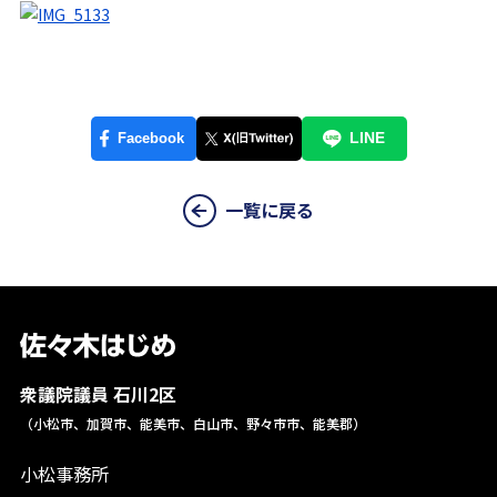
一覧に戻る
衆議院議員 石川2区
（小松市、加賀市、能美市、白山市、野々市市、能美郡）
小松事務所