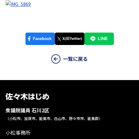
一覧に戻る
衆議院議員 石川2区
（小松市、加賀市、能美市、白山市、野々市市、能美郡）
小松事務所