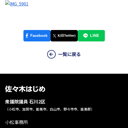
一覧に戻る
衆議院議員 石川2区
（小松市、加賀市、能美市、白山市、野々市市、能美郡）
小松事務所