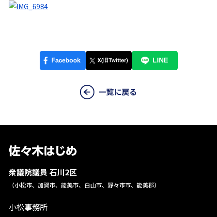
一覧に戻る
衆議院議員 石川2区
（小松市、加賀市、能美市、白山市、野々市市、能美郡）
小松事務所