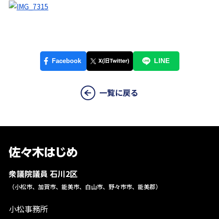
一覧に戻る
衆議院議員 石川2区
（小松市、加賀市、能美市、白山市、野々市市、能美郡）
小松事務所