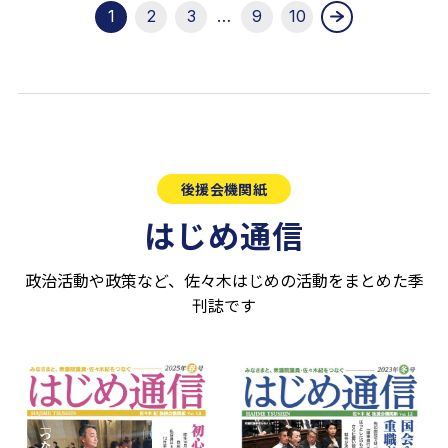
1
2
3
…
9
10
後援会機関紙
はじめ通信
政治活動や政策など、佐々木はじめの活動をまとめた季
刊誌です