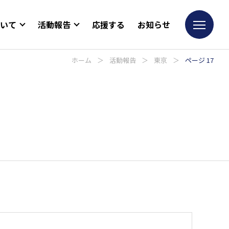
ついて
活動報告
応援する
お知らせ
ホーム
＞
活動報告
＞
東京
＞
ページ 17