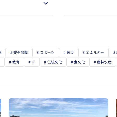
際
安全保障
スポーツ
防災
エネルギー
て
教育
IT
伝統文化
食文化
農林水産