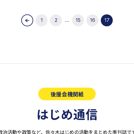
1
2
…
15
16
17
後援会機関紙
はじめ通信
政治活動や政策など、佐々木はじめの活動をまとめた季刊誌で