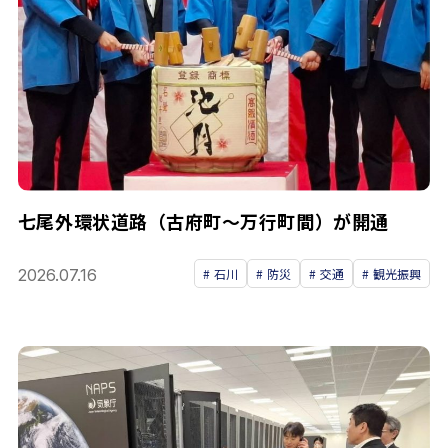
七尾外環状道路（古府町〜万行町間）が開通
2026.07.16
石川
防災
交通
観光振興