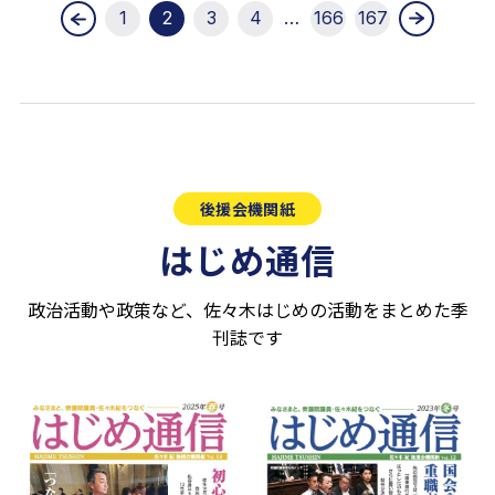
1
2
3
4
…
166
167
後援会機関紙
はじめ通信
政治活動や政策など、佐々木はじめの活動をまとめた季
刊誌です