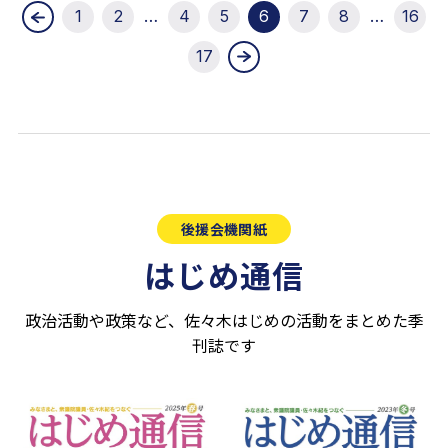
1
2
…
4
5
6
7
8
…
16
17
後援会機関紙
はじめ通信
政治活動や政策など、佐々木はじめの活動をまとめた季
刊誌です